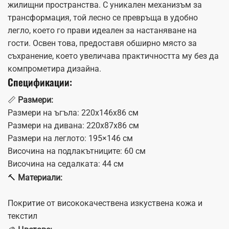
жилищни пространства.​ С⁢ уникален механизъм за
трансформация, ​той лесно се превръща ‌в удобно
легло, което го прави идеален за настаняване на
гости. Освен това, ⁤предоставя обширно ‌място за
съхранение, което‍ увеличава практичността му без да
компрометира дизайна.
Спецификации:
📏
Размери:
Размери на ъгъла: 220x146x86 см
Размери на дивана: 220x87x86 см ‌
Размери на леглото: 195×146 см ⁤
Височина на подлакътниците: ‍60 см
Височина⁤ на ‌седалката: 44 см⁤ ‍
🔨
Материали:
Покритие от висококачествена изкуствена кожа и
текстил​