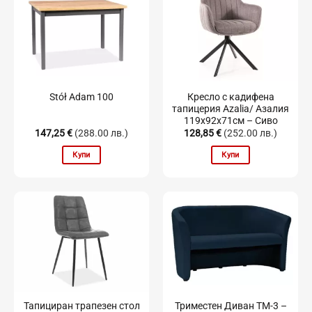
Кресло с кадифена
Stół Adam 100
тапицерия Azalia/ Азалия
119x92x71см – Сиво
147,25
€
(288.00 лв.)
128,85
€
(252.00 лв.)
Купи
Купи
Тапициран трапезен стол
Триместен Диван TM-3 –