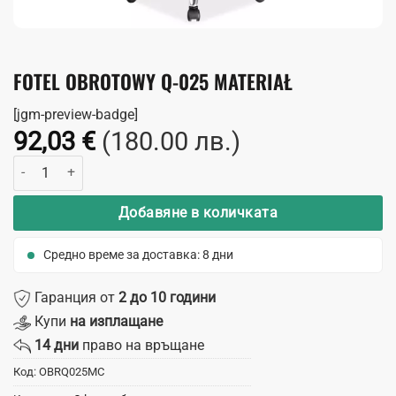
FOTEL OBROTOWY Q-025 MATERIAŁ
[jgm-preview-badge]
92,03
€
(180.00 лв.)
количество за Fotel obrotowy Q-025 materiał
Добавяне в количката
Средно време за доставка: 8 дни
Гаранция от
2 до 10 години
Купи
на изплащане
14 дни
право на връщане
Код:
OBRQ025MC