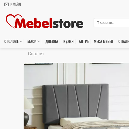
Skip
ИМЕЙЛ
to
content
Търсене
за:
СТОЛОВЕ
МАСИ
ДНЕВНА
КУХНЯ
АНТРЕ
МЕКА МЕБЕЛ
СПАЛ
Спалня