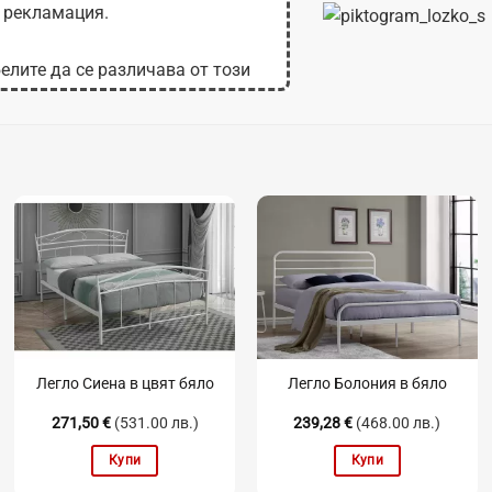
 рекламация.
елите да се различава от този
 на монитора.
Легло Сиена в цвят бяло
Легло Болония в бяло
271,50
€
(531.00 лв.)
239,28
€
(468.00 лв.)
Купи
Купи