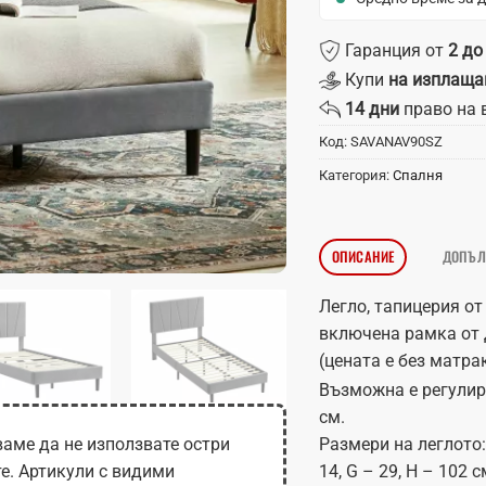
Гаранция от
2 до
Купи
на изплаща
14 дни
право на 
Код:
SAVANAV90SZ
Категория:
Спалня
ОПИСАНИЕ
ДОПЪЛ
Легло, тапицерия от
включена рамка от 
(цената е без матрак
Възможна е регулиро
см.
Размери на леглото: A
аме да не използвате остри
14, G – 29, H – 102 с
те. Артикули с видими