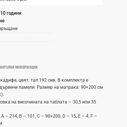
 10 години
не
връщане
НИТЕЛНА ИНФОРМАЦИЯ
 кадифе, цвят: тап.192 сив. В комплекта е
дървени ламели. Размер на матрака: 90×200 см
).
вка на височината на таблата – 30,5 или 35
 – 214, B – 101, C – 90×200, D – 15, E – 4, F –
м.