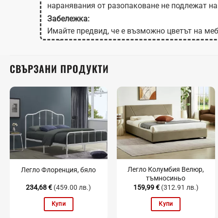
наранявания от разопаковане не подлежат на
Забележка:
Имайте предвид, че е възможно цветът на меб
на Вашия екран в зависимост от настройките
СВЪРЗАНИ ПРОДУКТИ
Легло Колумбия Велюр,
Легло Флоренция, бяло
тъмносиньо
234,68
€
(459.00 лв.)
159,99
€
(312.91 лв.)
Купи
Купи