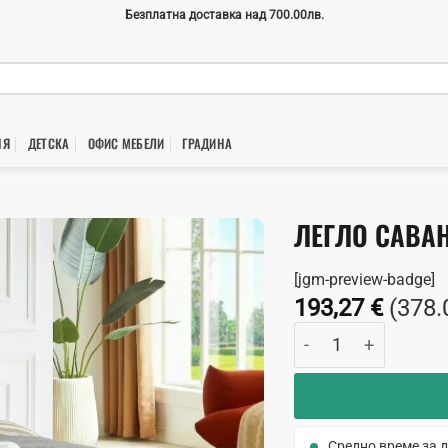
Безплатна доставка над 700.00лв.
НЯ
ДЕТСКА
ОФИС МЕБЕЛИ
ГРАДИНA
ЛЕГЛО САВА
[jgm-preview-badge]
193,27
€
(378.
количество за Лег
Средно време за д