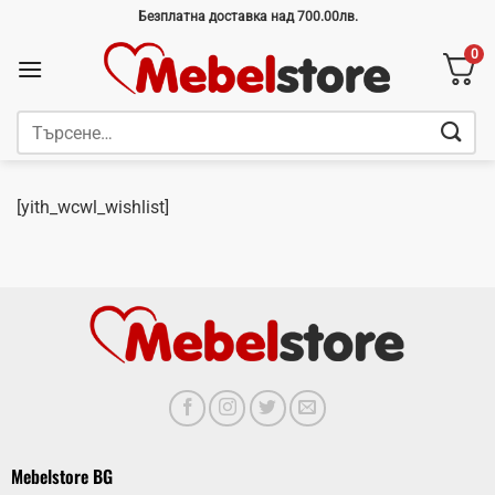
Skip
Безплатна доставка над 700.00лв.
to
0
content
Търсене
за:
[yith_wcwl_wishlist]
Mebelstore BG