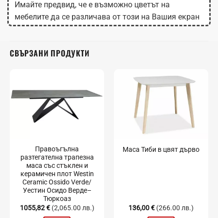
Имайте предвид, че е възможно цветът на
мебелите да се различава от този на Вашия екран
в зависимост от настройките на монитора.
СВЪРЗАНИ ПРОДУКТИ
Правоъгълна
Маса Тиби в цвят дърво
разтегателна трапезна
маса със стъклен и
керамичен плот Westin
Ceramic Ossido Verde/
Уестин Осидо Верде–
Тюркоаз
1055,82
€
(2,065.00 лв.)
136,00
€
(266.00 лв.)