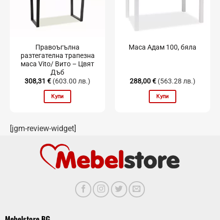
Правоъгълна
Маса Адам 100, бяла
разтегателна трапезна
маса Vito/ Вито – Цвят
Дъб
308,31
€
(603.00 лв.)
288,00
€
(563.28 лв.)
Купи
Купи
[jgm-review-widget]
Mebelstore BG