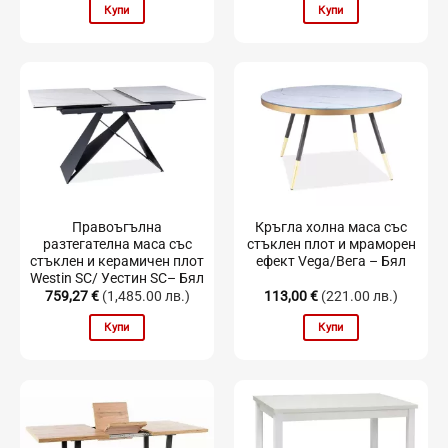
Купи
Купи
Правоъгълна
Кръгла холна маса със
разтегателна маса със
стъклен плот и мраморен
стъклен и керамичен плот
ефект Vega/Вега – Бял
Westin SC/ Уестин SC– Бял
759,27
€
(1,485.00 лв.)
113,00
€
(221.00 лв.)
Купи
Купи