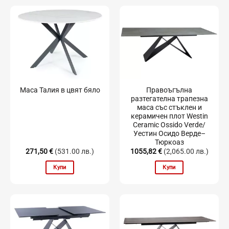
Правоъгълна
Маса Талия в цвят бяло
разтегателна трапезна
маса със стъклен и
керамичен плот Westin
Ceramic Ossido Verde/
Уестин Осидо Верде–
Тюркоаз
271,50
€
(531.00 лв.)
1055,82
€
(2,065.00 лв.)
Купи
Купи