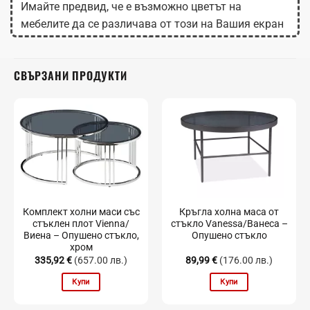
Имайте предвид, че е възможно цветът на
мебелите да се различава от този на Вашия екран
в зависимост от настройките на монитора.
СВЪРЗАНИ ПРОДУКТИ
Комплект холни маси със
Кръгла холна маса от
стъклен плот Vienna/
стъкло Vanessa/Ванеса –
Виена – Опушено стъкло,
Опушено стъкло
хром
335,92
€
(657.00 лв.)
89,99
€
(176.00 лв.)
Купи
Купи