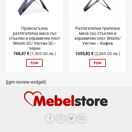
Правоъгълна
Разтегателна трапезна
разтегателна маса със
маса със стъклен и
стъклен и керамичен плот
керамичен плот Westin/
Westin SC/ Уестин SC–
Уестин – Кафяв
Черен
768,47
€
(1,503.00 лв.)
1055,82
€
(2,065.00 лв.)
Купи
Купи
[jgm-review-widget]