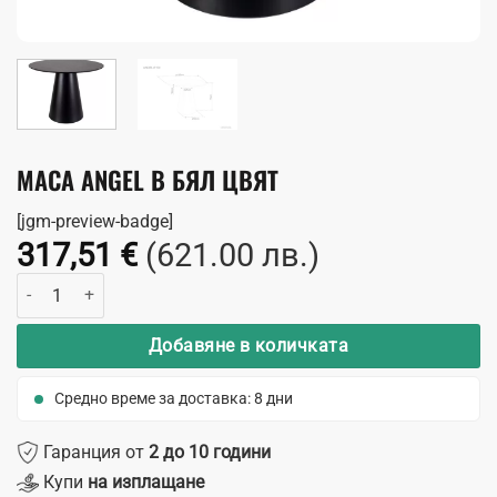
МАСА ANGEL В БЯЛ ЦВЯТ
[jgm-preview-badge]
317,51
€
(621.00 лв.)
количество за Маса Angel в бял цвят
Добавяне в количката
Средно време за доставка: 8 дни
Гаранция от
2 до 10 години
Купи
на изплащане