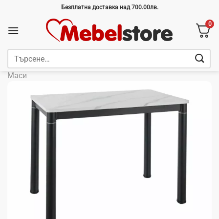
Skip
Безплатна доставка над 700.00лв.
to
0
content
Търсене
за:
Маси