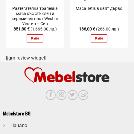
Разтегателна трапезна
Маса Tetis в цвят дърво
маса със стъклен и
керамичен плот Westin/
Уестин – Сив
851,30
€
(1,665.00 лв.)
136,00
€
(266.00 лв.)
Купи
Купи
[jgm-review-widget]
Mebelstore BG
Начало