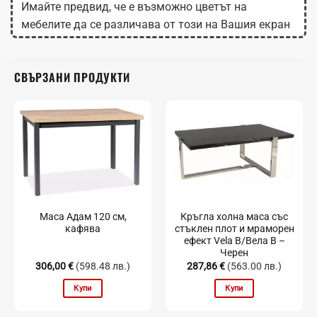
Имайте предвид, че е възможно цветът на
мебелите да се различава от този на Вашия екран
в зависимост от настройките на монитора.
СВЪРЗАНИ ПРОДУКТИ
Маса Адам 120 см,
Кръгла холна маса със
кафява
стъклен плот и мраморен
ефект Vela B/Вела B –
Черен
306,00
€
(598.48 лв.)
287,86
€
(563.00 лв.)
Купи
Купи