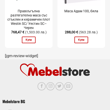
Правоъгълна
Маса Адам 100, бяла
разтегателна маса със
стъклен и керамичен плот
Westin SC/ Уестин SC–
Черен
768,47
€
(1,503.00 лв.)
288,00
€
(563.28 лв.)
Купи
Купи
[jgm-review-widget]
Mebelstore BG