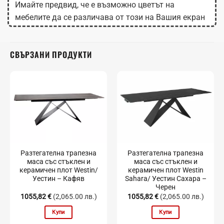
Имайте предвид, че е възможно цветът на
мебелите да се различава от този на Вашия екран
в зависимост от настройките на монитора.
СВЪРЗАНИ ПРОДУКТИ
Разтегателна трапезна
Разтегателна трапезна
маса със стъклен и
маса със стъклен и
керамичен плот Westin/
керамичен плот Westin
Уестин – Кафяв
Sahara/ Уестин Сахара –
Черен
1055,82
€
(2,065.00 лв.)
1055,82
€
(2,065.00 лв.)
Купи
Купи