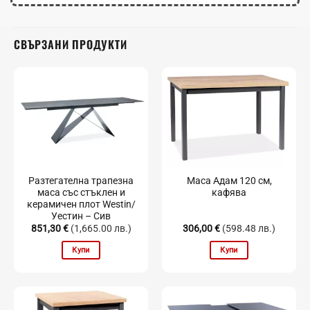
в зависимост от настройките на монитора.
СВЪРЗАНИ ПРОДУКТИ
Разтегателна трапезна
Маса Адам 120 см,
маса със стъклен и
кафява
керамичен плот Westin/
Уестин – Сив
851,30
€
(1,665.00 лв.)
306,00
€
(598.48 лв.)
Купи
Купи