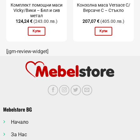
Комплект помощни маси
Конзолна маса Versace C/
Vicky/Вики – Бял и сив
Версаче С – Стъкло
метал
124,24
€
(243.00 лв.)
207,07
€
(405.00 лв.)
Купи
Купи
[jgm-review-widget]
Mebelstore BG
Начало
За Нас