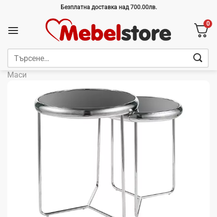
Skip
Безплатна доставка над 700.00лв.
to
0
content
Търсене
за:
Маси