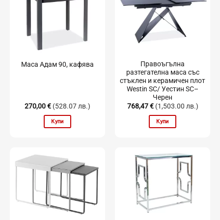
Правоъгълна
Маса Адам 90, кафява
разтегателна маса със
стъклен и керамичен плот
Westin SC/ Уестин SC–
Черен
270,00
€
(528.07 лв.)
768,47
€
(1,503.00 лв.)
Купи
Купи