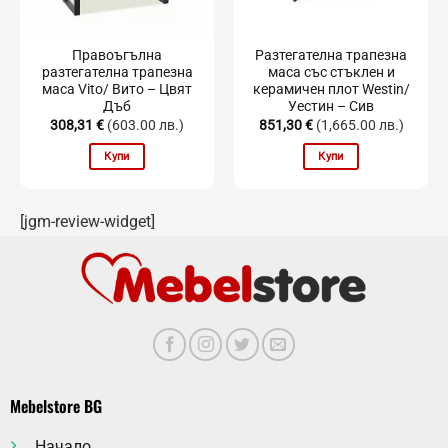
Правоъгълна
Разтегателна трапезна
разтегателна трапезна
маса със стъклен и
маса Vito/ Вито – Цвят
керамичен плот Westin/
Дъб
Уестин – Сив
308,31
€
(603.00 лв.)
851,30
€
(1,665.00 лв.)
Купи
Купи
[jgm-review-widget]
Mebelstore BG
Начало