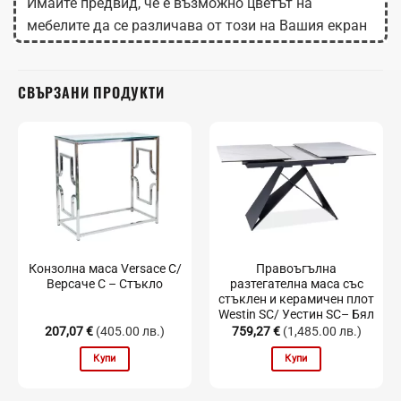
Имайте предвид, че е възможно цветът на
мебелите да се различава от този на Вашия екран
в зависимост от настройките на монитора.
СВЪРЗАНИ ПРОДУКТИ
Конзолна маса Versace C/
Правоъгълна
Версаче С – Стъкло
разтегателна маса със
стъклен и керамичен плот
Westin SC/ Уестин SC– Бял
207,07
€
(405.00 лв.)
759,27
€
(1,485.00 лв.)
Купи
Купи