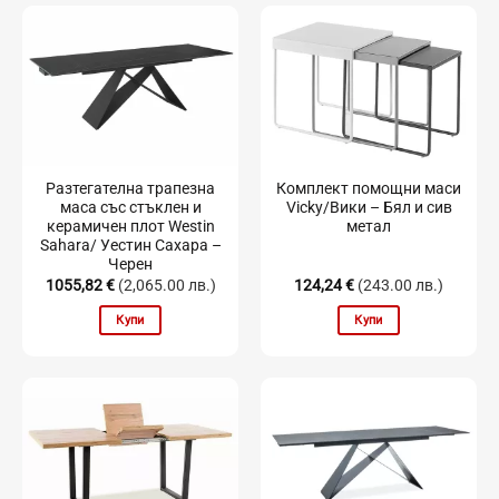
Разтегателна трапезна
Комплект помощни маси
маса със стъклен и
Vicky/Вики – Бял и сив
керамичен плот Westin
метал
Sahara/ Уестин Сахара –
Черен
1055,82
€
(2,065.00 лв.)
124,24
€
(243.00 лв.)
Купи
Купи