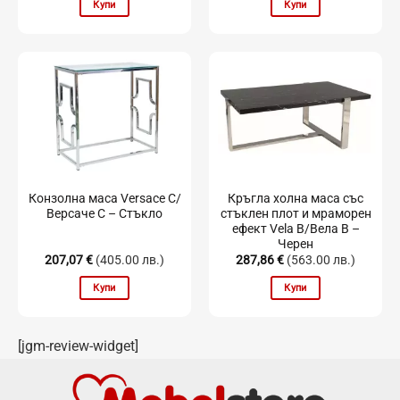
Купи
Купи
Конзолна маса Versace C/
Кръгла холна маса със
Версаче С – Стъкло
стъклен плот и мраморен
ефект Vela B/Вела B –
Черен
207,07
€
(405.00 лв.)
287,86
€
(563.00 лв.)
Купи
Купи
[jgm-review-widget]