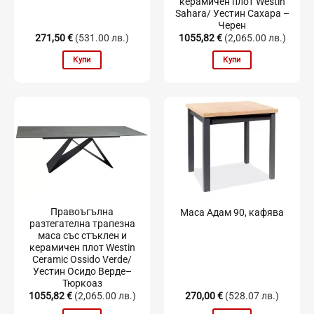
керамичен плот Westin
Sahara/ Уестин Сахара –
Черен
271,50
€
(531.00 лв.)
1055,82
€
(2,065.00 лв.)
Купи
Купи
Правоъгълна
Маса Адам 90, кафява
разтегателна трапезна
маса със стъклен и
керамичен плот Westin
Ceramic Ossido Verde/
Уестин Осидо Верде–
Тюркоаз
1055,82
€
(2,065.00 лв.)
270,00
€
(528.07 лв.)