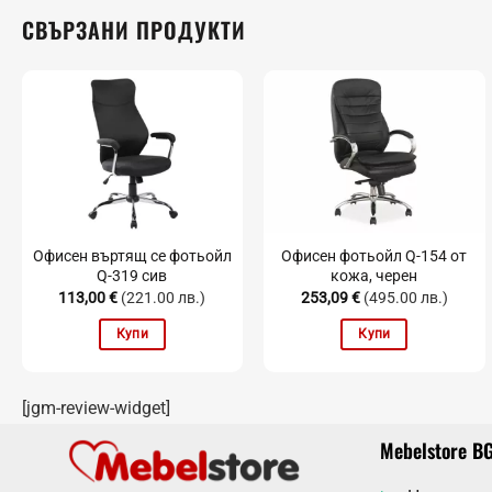
СВЪРЗАНИ ПРОДУКТИ
Офисен въртящ се фотьойл
Офисен фотьойл Q-154 от
Q-319 сив
кожа, черен
113,00
€
(221.00 лв.)
253,09
€
(495.00 лв.)
Купи
Купи
[jgm-review-widget]
Mebelstore B