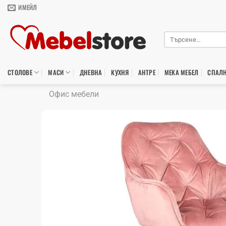
Skip
ИМЕЙЛ
to
content
Търсене
за:
СТОЛОВЕ
МАСИ
ДНЕВНА
КУХНЯ
АНТРЕ
МЕКА МЕБЕЛ
СПАЛ
Офис мебели