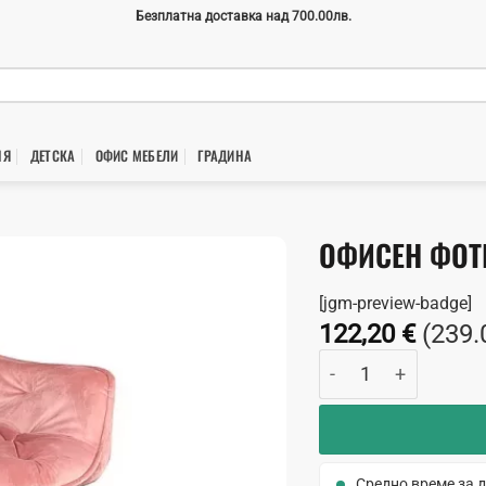
Безплатна доставка над 700.00лв.
НЯ
ДЕТСКА
ОФИС МЕБЕЛИ
ГРАДИНA
ОФИСЕН ФОТЬ
[jgm-preview-badge]
122,20
€
(239.
количество за Офи
Средно време за д