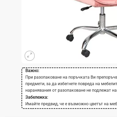
Важно:
При разопаковане на поръчката Ви препоръчв
предмети, за да избегнете повреда на мебели
наранявания от разопаковане не подлежат на
Забележка:
Имайте предвид, че е възможно цветът на меб
на Вашия екран в зависимост от настройките