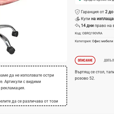
Гаранция от
2 до
Купи
на изплаща
14 дни
право на 
Код:
OBRQ190VRA
Категория:
Офис мебели
ОПИСАНИЕ
ДОПЪЛ
Въртящ се стол, тап
аме да не използвате остри
розово 52.
те. Артикули с видими
 рекламация.
елите да се различава от този
 на монитора.