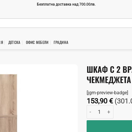
Безплатна доставка над 700.00лв.
НЯ
ДЕТСКА
ОФИС МЕБЕЛИ
ГРАДИНA
ШКАФ С 2 ВР
ЧЕКМЕДЖЕТА
[jgm-preview-badge]
153,90
€
(301.
количество за Шка