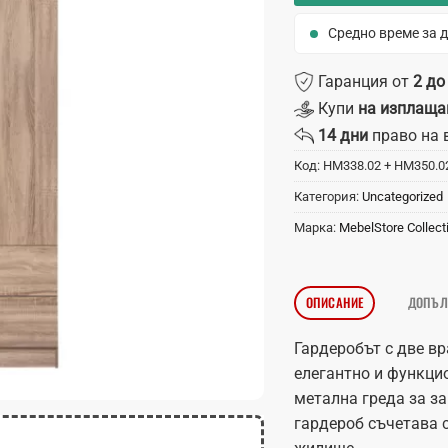
Средно време за д
Гаранция от
2 до
Купи
на изплаща
14 дни
право на 
Код:
HM338.02 + HM350.0
Категория:
Uncategorized
Марка:
MebelStore Collect
ОПИСАНИЕ
ДОПЪЛ
Гардеробът с две вр
елегантно и функци
метална греда за з
гардероб съчетава 