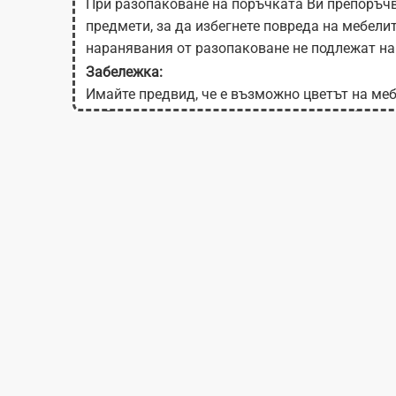
При разопаковане на поръчката Ви препоръчв
предмети, за да избегнете повреда на мебели
наранявания от разопаковане не подлежат на
Забележка:
Имайте предвид, че е възможно цветът на меб
на Вашия екран в зависимост от настройките