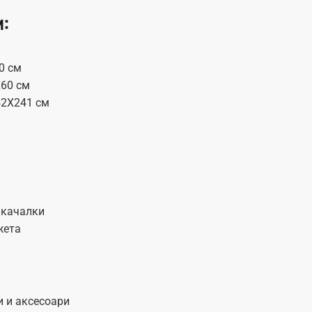
и:
0 см
X60 см
42Χ241 см
акачалки
жета
и и аксесоари