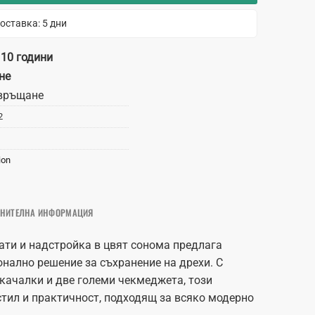
оставка: 5 дни
 10 години
не
връщане
2
ion
НИТЕЛНА ИНФОРМАЦИЯ
ати и надстройка в цвят сонома предлага
онално решение за съхранение на дрехи. С
акачалки и две големи чекмеджета, този
стил и практичност, подходящ за всяко модерно