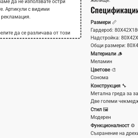
жилище.
аме да не използвате остри
Спецификаци
те. Артикули с видими
 рекламация.
Размери
📏
Гардероб: 80Χ42Χ18
елите да се различава от този
Надстройка: 80X42
 на монитора.
Общи размери: 80Χ
Материали
🪵
Меламин
Цветове
🎨
Сонома
Конструкция
🔧
Метална греда за з
Две големи чекмед
Стил
🖼️
Модерен
Функционалност
⚙️
Съхранение на дрех