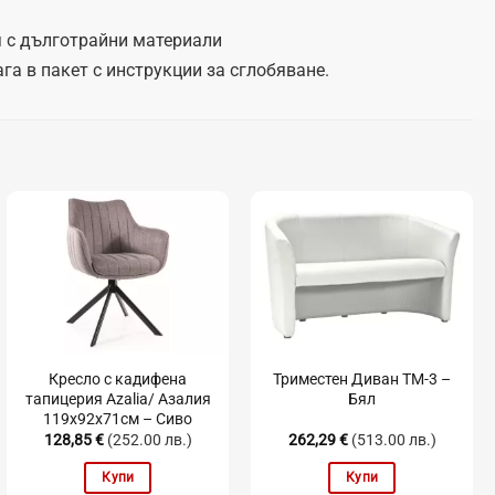
 с дълготрайни материали
га в пакет с инструкции за сглобяване.
Кресло с кадифена
Триместен Диван TM-3 –
тапицерия Azalia/ Азалия
Бял
119x92x71см – Сиво
128,85
€
(252.00 лв.)
262,29
€
(513.00 лв.)
Купи
Купи