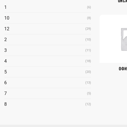
UNCA
1
(6)
10
(8)
12
(29)
2
(10)
3
(11)
4
(18)
ОФИ
5
(20)
6
(13)
7
(5)
8
(12)