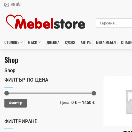
Skip
ИМЕЙЛ
to
content
Търсене
за:
СТОЛОВЕ
МАСИ
ДНЕВНА
КУХНЯ
АНТРЕ
МЕКА МЕБЕЛ
СПАЛ
Shop
Shop
ФИЛТЪР ПО ЦЕНА
Минимална
Максимална
Цена:
0 €
—
1450 €
Филтър
цена
цена
ФИЛТРИРАНЕ