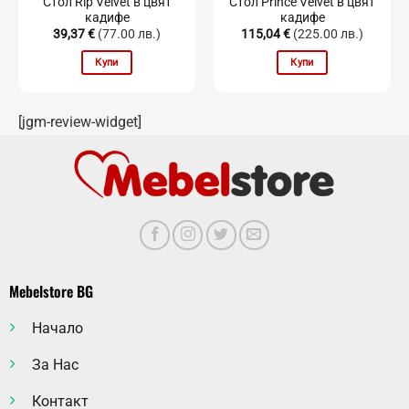
Стол Rip Velvet в цвят
Стол Prince Velvet в цвят
кадифе
кадифе
39,37
€
(77.00 лв.)
115,04
€
(225.00 лв.)
Купи
Купи
[jgm-review-widget]
Mebelstore BG
Начало
За Нас
Контакт