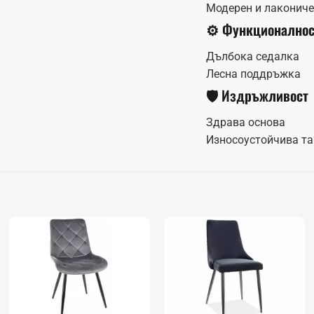
Модерен и лаконич
⚙️ Функционалнос
Дълбока седалка
Лесна поддръжка
🛡️ Издръжливост
Здрава основа
Износоустойчива т