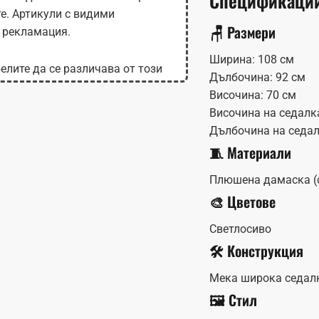
те. Артикули с видими
🪑 Размери
 рекламация.
Ширина: 108 см
елите да се различава от този
Дълбочина: 92 см
 на монитора.
Височина: 70 см
Височина на седалк
Дълбочина на седал
🧵 Материали
Плюшена дамаска (с
🎨 Цветове
Светлосиво
🛠️ Конструкция
Мека широка седалк
🖼️ Стил