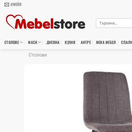
Skip
ИМЕЙЛ
to
content
Търсене
за:
СТОЛОВЕ
МАСИ
ДНЕВНА
КУХНЯ
АНТРЕ
МЕКА МЕБЕЛ
СПАЛ
Столове