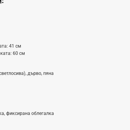
ата: 41 см
ката: 60 см
ветлосива), дърво, пяна
а, фиксирана облегалка