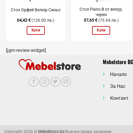
Стол Piano B от велур,
Стол Орфей Велюр Синьо
черен
64,42
€
(126.00 лв.)
37,65
€
(73.64 лв.)
Купи
Купи
[jgm-review-widget]
Mebelstore B
Начало
За Нас
Контакт
Copyright 2026 ©
Mebelstore.bg
Всички права запазени.