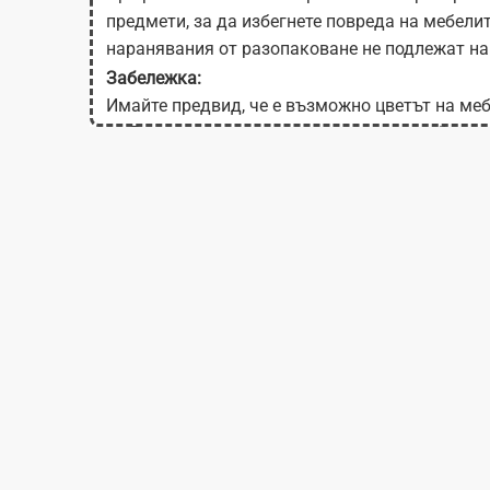
предмети, за да избегнете повреда на мебели
наранявания от разопаковане не подлежат на
Забележка:
Имайте предвид, че е възможно цветът на меб
на Вашия екран в зависимост от настройките