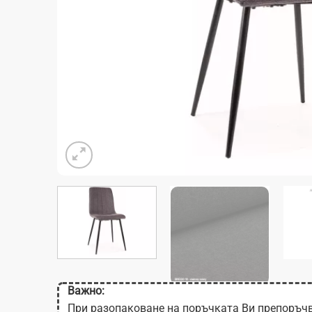
Важно:
При разопаковане на поръчката Ви препоръчв