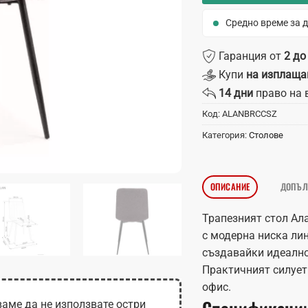
Средно време за д
Гаранция от
2 до
Купи
на изплаща
14 дни
право на 
Код:
ALANBRCCSZ
Категория:
Столове
ОПИСАНИЕ
ДОПЪЛ
Трапезният стол Ал
с модерна ниска ли
създавайки идеално
Практичният силует 
офис.
Спецификаци
аме да не използвате остри