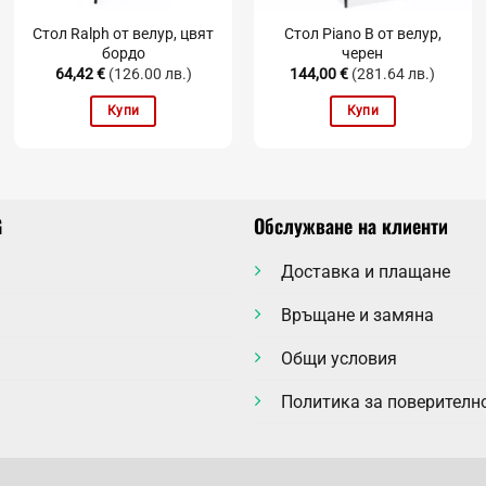
Стол Ralph от велур, цвят
Стол Piano B от велур,
бордо
черен
64,42
€
(126.00 лв.)
144,00
€
(281.64 лв.)
Купи
Купи
G
Обслужване на клиенти
Доставка и плащане
Връщане и замяна
Общи условия
Политика за поверителн