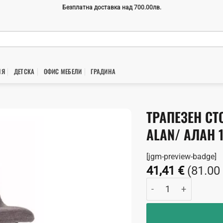
Безплатна доставка над 700.00лв.
НЯ
ДЕТСКА
ОФИС МЕБЕЛИ
ГРАДИНA
ТРАПЕЗЕН С
ALAN/ АЛАН 
[jgm-preview-badge]
41,41
€
(81.00
количество за Тра