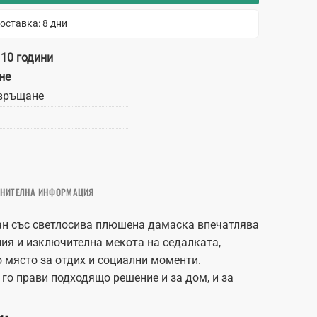
оставка: 8 дни
 10 години
не
връщане
НИТЕЛНА ИНФОРМАЦИЯ
ан със светлосива плюшена дамаска впечатлява
ния и изключителна мекота на седалката,
 място за отдих и социални моменти.
го прави подходящо решение и за дом, и за
и: