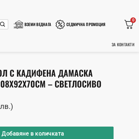
0
ВЗЕМИ ВЕДНАГА
СЕДМИЧНА ПРОМОЦИЯ
ЗА КОНТАКТИ
ТОЛ С КАДИФЕНА ДАМАСКА
108X92X70СМ – СВЕТЛОСИВО
 лв.)
пезен стол с кадифена дамаска Alan/ Алан 108x92x70с
Добавяне в количката