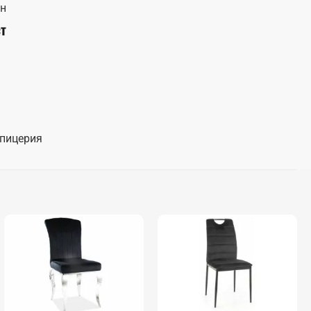
ен
т
апицерия