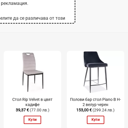
 рекламация.
елите да се различава от този
 на монитора.
Стол Rip Velvet в цвят
Полови бар стол Piano B H-
кадифе
2 велур черен
39,37
€
(77.00 лв.)
153,00
€
(299.24 лв.)
Купи
Купи