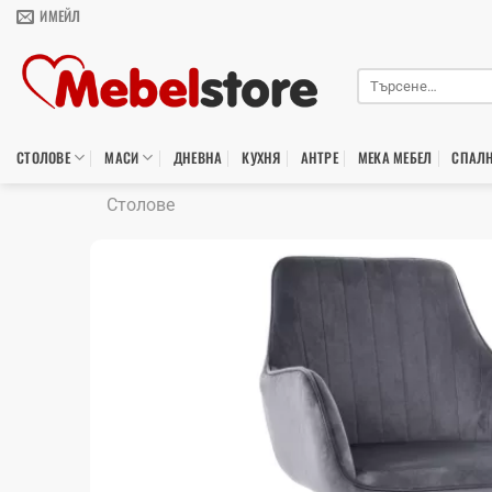
Skip
ИМЕЙЛ
to
content
Търсене
за:
СТОЛОВЕ
МАСИ
ДНЕВНА
КУХНЯ
АНТРЕ
МЕКА МЕБЕЛ
СПАЛ
Столове