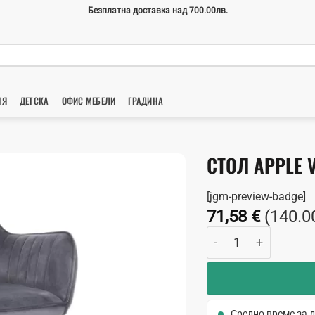
Безплатна доставка над 700.00лв.
НЯ
ДЕТСКА
ОФИС МЕБЕЛИ
ГРАДИНA
СТОЛ APPLE 
[jgm-preview-badge]
71,58
€
(140.0
количество за Стол
Средно време за д