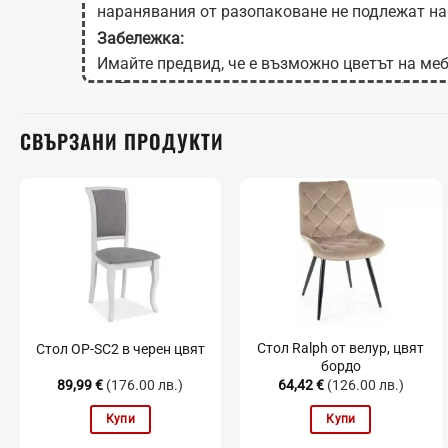
наранявания от разопаковане не подлежат на
Забележка:
Имайте предвид, че е възможно цветът на меб
на Вашия екран в зависимост от настройките
СВЪРЗАНИ ПРОДУКТИ
Стол Ralph от велур, цвят
Стол OP-SC2 в черен цвят
бордо
89,99
€
(176.00 лв.)
64,42
€
(126.00 лв.)
Купи
Купи