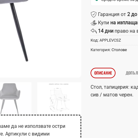
Гаранция от
2 до
Купи
на изплаща
14 дни
право на 
Код:
APPLEVCSZ
Категория:
Столове
ОПИСАНИЕ
ДОПЪЛ
Стол, тапицерия: ка
сив / матов черен.
аме да не използвате остри
те. Артикули с видими