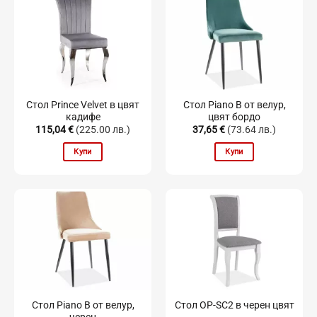
Стол Prince Velvet в цвят
Стол Piano B от велур,
кадифе
цвят бордо
115,04
€
(225.00 лв.)
37,65
€
(73.64 лв.)
Купи
Купи
Стол Piano B от велур,
Стол OP-SC2 в черен цвят
черен