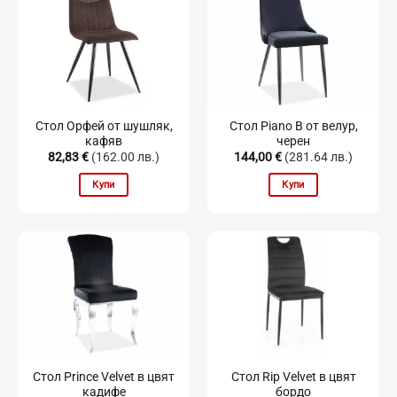
Стол Орфей от шушляк,
Стол Piano B от велур,
кафяв
черен
82,83
€
(162.00 лв.)
144,00
€
(281.64 лв.)
Купи
Купи
Стол Prince Velvet в цвят
Стол Rip Velvet в цвят
кадифе
бордо