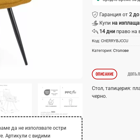
Гаранция от
2 до
Купи
на изплаща
14 дни
право на 
Код:
CHERRYBJCCU
Категория:
Столове
ОПИСАНИЕ
ДОПЪЛ
Стол, тапицерия: пла
черно.
аме да не използвате остри
те. Артикули с видими