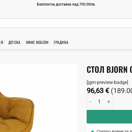
Безплатна доставка над 700.00лв.
НЯ
ДЕТСКА
ОФИС МЕБЕЛИ
ГРАДИНA
СТОЛ BJORN 
[jgm-preview-badge]
96,63
€
(189.0
количество за Стол
Средно време за д