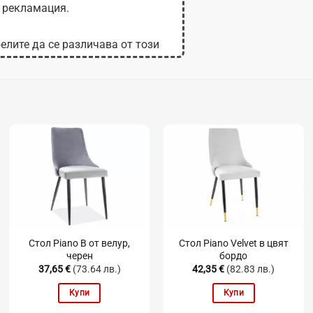
 рекламация.
елите да се различава от този
 на монитора.
Стол Piano B от велур,
Стол Piano Velvet в цвят
черен
бордо
37,65
€
(73.64 лв.)
42,35
€
(82.83 лв.)
Купи
Купи