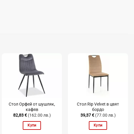
Стол Орфей от шушляк,
Стол Rip Velvet в цвят
кафяв
бордо
82,83
€
(162.00 лв.)
39,37
€
(77.00 лв.)
Купи
Купи