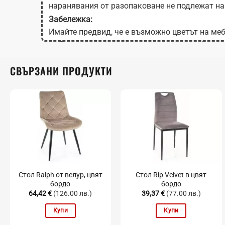
наранявания от разопаковане не подлежат на
Забележка:
Имайте предвид, че е възможно цветът на меб
на Вашия екран в зависимост от настройките
СВЪРЗАНИ ПРОДУКТИ
Стол Ralph от велур, цвят
Стол Rip Velvet в цвят
бордо
бордо
64,42
€
(126.00 лв.)
39,37
€
(77.00 лв.)
Купи
Купи