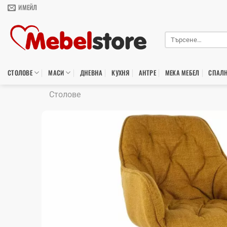
Skip
ИМЕЙЛ
to
content
Търсене
за:
СТОЛОВЕ
МАСИ
ДНЕВНА
КУХНЯ
АНТРЕ
МЕКА МЕБЕЛ
СПАЛ
Столове