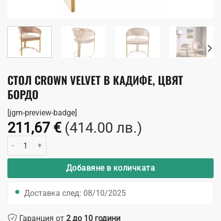
СТОЛ CROWN VELVET В КАДИФЕ, ЦВЯТ
БОРДО
[jgm-preview-badge]
211,67
€
(414.00 лв.)
количество за Стол Crown Velvet в кадифе, цвят бордо
Добавяне в количката
Доставка след: 08/10/2025
Гаранция от
2 до 10 години