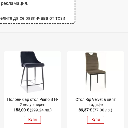
 рекламация.
елите да се различава от този
 на монитора.
Полови бар стол Piano B H-
Стол Rip Velvet в цвят
2 велур черен
кадифе
153,00
€
(299.24 лв.)
39,37
€
(77.00 лв.)
Купи
Купи