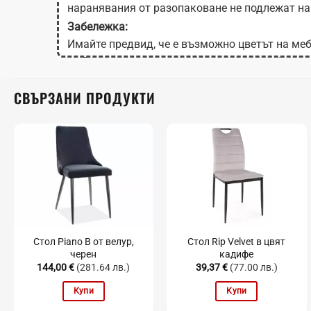
наранявания от разопаковане не подлежат на
Забележка:
Имайте предвид, че е възможно цветът на меб
на Вашия екран в зависимост от настройките
СВЪРЗАНИ ПРОДУКТИ
Стол Piano B от велур,
Стол Rip Velvet в цвят
черен
кадифе
144,00
€
(281.64 лв.)
39,37
€
(77.00 лв.)
Купи
Купи