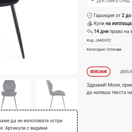
Доставка след:
Гаранция от
2 до
Купи
на изплаща
14 дни
право на 
Код:
JAKEVCC
Категория:
Столове
ОПИСАНИЕ
ДОПЪЛ
Здравей! Моля, при
да напиша текста на
аме да не използвате остри
те. Артикули с видими