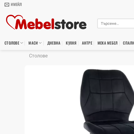
Skip
ИМЕЙЛ
to
content
Търсене
за:
СТОЛОВЕ
МАСИ
ДНЕВНА
КУХНЯ
АНТРЕ
МЕКА МЕБЕЛ
СПАЛ
Столове