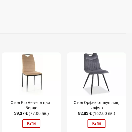
Стол Rip Velvet в цвят
Стол Орфей от шушляк,
бордо
кафяв
39,37
€
(77.00 лв.)
82,83
€
(162.00 лв.)
Купи
Купи