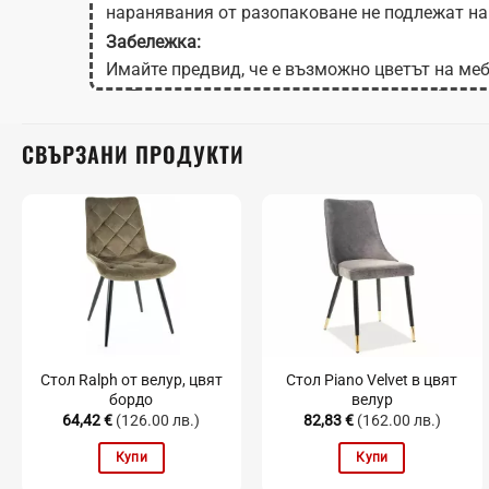
наранявания от разопаковане не подлежат на
Забележка:
Имайте предвид, че е възможно цветът на меб
на Вашия екран в зависимост от настройките
СВЪРЗАНИ ПРОДУКТИ
Стол Ralph от велур, цвят
Стол Piano Velvet в цвят
бордо
велур
64,42
€
(126.00 лв.)
82,83
€
(162.00 лв.)
Купи
Купи