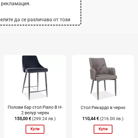
 рекламация.
елите да се различава от този
 на монитора.
Полови бар стол Piano B H-
Стол Рикардо в черно
2 велур черен
153,00
€
(299.24 лв.)
110,44
€
(216.00 лв.)
Купи
Купи