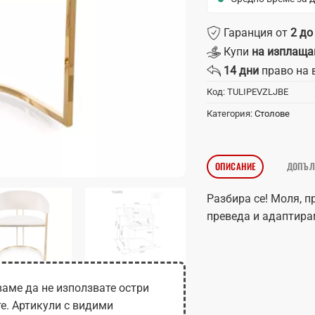
Гаранция от
2 до
Купи
на изплаща
14 дни
право на 
Код:
TULIPEVZLJBE
Категория:
Столове
ОПИСАНИЕ
ДОПЪЛ
Разбира се! Моля, 
преведа и адаптира
аме да не използвате остри
те. Артикули с видими