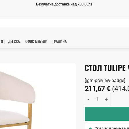
Безплатна доставка над 700.00лв.
НЯ
ДЕТСКА
ОФИС МЕБЕЛИ
ГРАДИНA
СТОЛ TULIPE
[jgm-preview-badge]
211,67
€
(414.
количество за Стол 
Средно време за д