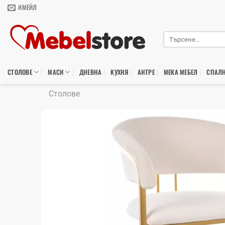
Skip
ИМЕЙЛ
to
content
Търсене
за:
СТОЛОВЕ
МАСИ
ДНЕВНА
КУХНЯ
АНТРЕ
МЕКА МЕБЕЛ
СПАЛ
Столове