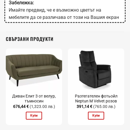
Забележка:
Имайте предвид, че е възможно цветът на
мебелите да се различава от този на Вашия екран
в зависимост от настройките на монитора.
СВЪРЗАНИ ПРОДУКТИ
Диван Елит 3 от велур,
Разтегателен фотьойл
тъмносин
Neptun M Velvet розов
676,44
€
(1,323.00 лв.)
391,14
€
(765.00 лв.)
Купи
Купи