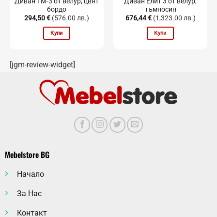
Диван TM-3 от велур, цвят
Диван Елит 3 от велур,
бордо
тъмносин
294,50
€
(576.00 лв.)
676,44
€
(1,323.00 лв.)
Купи
Купи
[jgm-review-widget]
Mebelstore BG
Начало
За Нас
Контакт