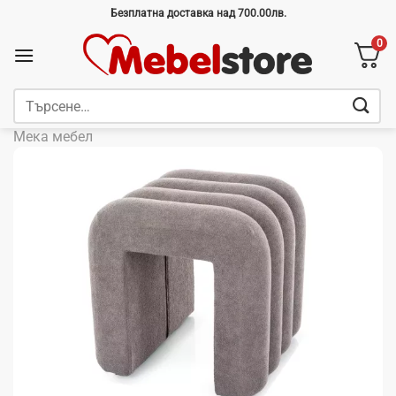
Skip
Безплатна доставка над 700.00лв.
to
0
content
Търсене
за:
Мека мебел