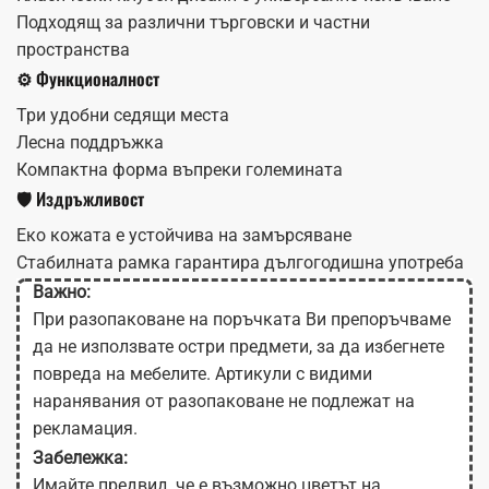
Подходящ за различни търговски и частни
пространства
⚙️ Функционалност
Три удобни седящи места
Лесна поддръжка
Компактна форма въпреки големината
🛡️ Издръжливост
Еко кожата е устойчива на замърсяване
Стабилната рамка гарантира дългогодишна употреба
Важно:
При разопаковане на поръчката Ви препоръчваме
да не използвате остри предмети, за да избегнете
повреда на мебелите. Артикули с видими
наранявания от разопаковане не подлежат на
рекламация.
Забележка:
Имайте предвид, че е възможно цветът на