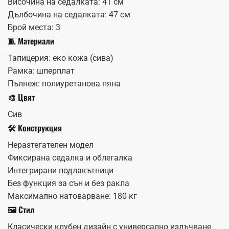
Височина на седалката: 41 см
Дълбочина на седалката: 47 см
Брой места: 3
🧵 Материали
Тапицерия: еко кожа (сива)
Рамка: шперплат
Пълнеж: полиуретанова пяна
🎨 Цвят
Сив
🛠️ Конструкция
Неразтегателен модел
Фиксирана седалка и облегалка
Интегрирани подлакътници
Без функция за сън и без ракла
Максимално натоварване: 180 кг
🖼️ Стил
Класически клубен дизайн с универсално излъчване