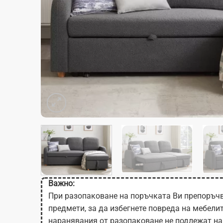
Важно:
При разопаковане на поръчката Ви препоръчв
предмети, за да избегнете повреда на мебели
наранявания от разопаковане не подлежат на