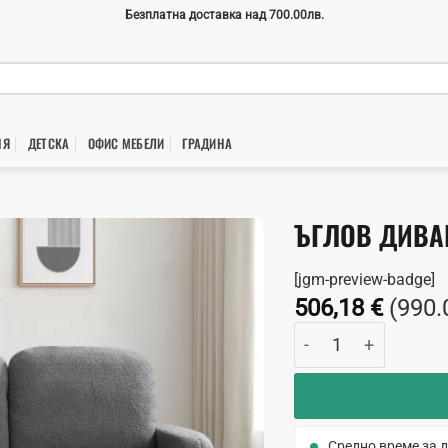
Безплатна доставка над 700.00лв.
НЯ
ДЕТСКА
ОФИС МЕБЕЛИ
ГРАДИНA
ЪГЛОВ ДИВА
[jgm-preview-badge]
506,18
€
(990.
количество за Ъгл
Средно време за д