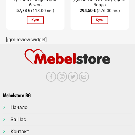
бежов
бордо
57,78
€
(113.00 лв.)
294,50
€
(576.00 лв.)
Купи
Купи
[jgm-review-widget]
Mebelstore BG
Начало
За Нас
Контакт