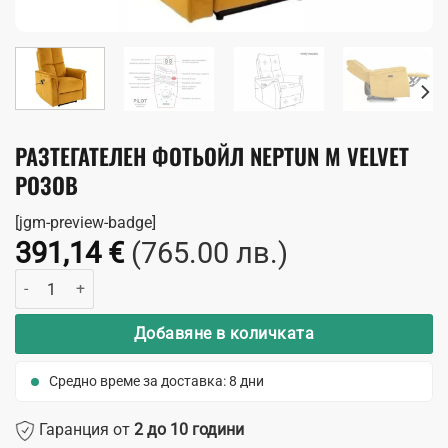
РАЗТЕГАТЕЛЕН ФОТЬОЙЛ NEPTUN M VELVET
РОЗОВ
[jgm-preview-badge]
391,14
€
(765.00 лв.)
количество за Разтегателен фотьойл Neptun M Velvet розов
Добавяне в количката
Средно време за доставка: 8 дни
Гаранция от
2 до 10 години