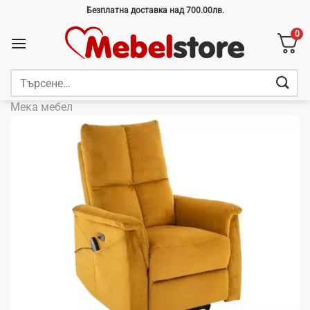
Skip
Безплатна доставка над 700.00лв.
to
0
content
Търсене
за:
Мека мебел