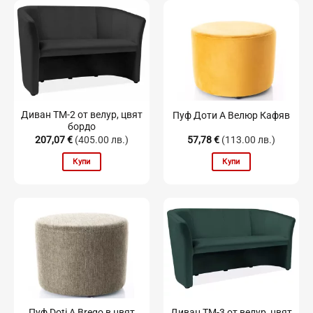
Диван TM-2 от велур, цвят
Пуф Доти А Велюр Кафяв
бордо
207,07
€
(405.00 лв.)
57,78
€
(113.00 лв.)
Купи
Купи
Пуф Doti A Brego в цвят
Диван TM-3 от велур, цвят