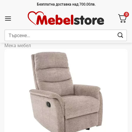
Skip
Безплатна доставка над 700.00лв.
to
0
content
Търсене
за:
Мека мебел