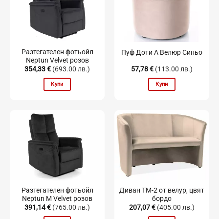
Разтегателен фотьойл
Пуф Доти А Велюр Синьо
Neptun Velvet розов
354,33
€
(693.00 лв.)
57,78
€
(113.00 лв.)
Купи
Купи
Разтегателен фотьойл
Диван TM-2 от велур, цвят
Neptun M Velvet розов
бордо
391,14
€
(765.00 лв.)
207,07
€
(405.00 лв.)