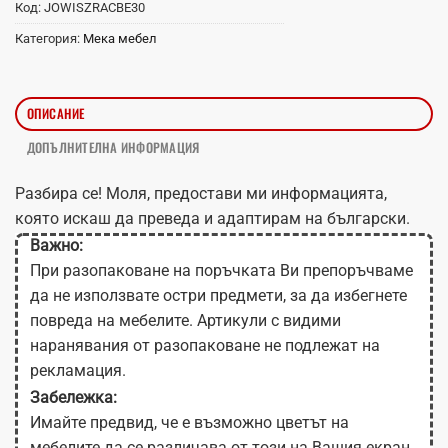
Код:
JOWISZRACBE30
Категория:
Мека мебел
ОПИСАНИЕ
ДОПЪЛНИТЕЛНА ИНФОРМАЦИЯ
Разбира се! Моля, предостави ми информацията,
която искаш да преведа и адаптирам на български.
Важно:
При разопаковане на поръчката Ви препоръчваме
да не използвате остри предмети, за да избегнете
повреда на мебелите. Артикули с видими
наранявания от разопаковане не подлежат на
рекламация.
Забележка:
Имайте предвид, че е възможно цветът на
мебелите да се различава от този на Вашия екран