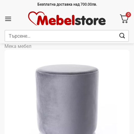
Skip
Безплатна доставка над 700.00лв.
to
0
content
Търсене
за:
Мека мебел