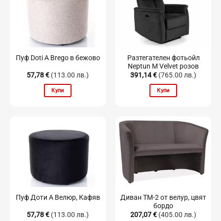
Разтегателен фотьойл
Пуф Doti A Brego в бежово
Neptun M Velvet розов
57,78
€
(113.00 лв.)
391,14
€
(765.00 лв.)
Купи
Купи
Диван TM-2 от велур, цвят
Пуф Доти А Велюр, Кафяв
бордо
57,78
€
(113.00 лв.)
207,07
€
(405.00 лв.)