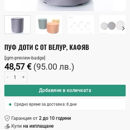
ПУФ ДОТИ C ОТ ВЕЛУР, КАФЯВ
[jgm-preview-badge]
48,57
€
(95.00 лв.)
количество за Пуф Доти C от велур, кафяв
Добавяне в количката
Средно време за доставка: 8 дни
Гаранция от
2 до 10 години
Купи
на изплащане