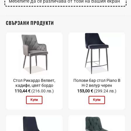
мебелите да се различава от този на Вашия екран
в зависимост от настройките на монитора.
СВЪРЗАНИ ПРОДУКТИ
Стол Рикардо Велвет,
Полови бар стол Piano B
кадифе, цвят бордо
H-2 велур черен
110,44
€
(216.00 лв.)
153,00
€
(299.24 лв.)
Купи
Купи