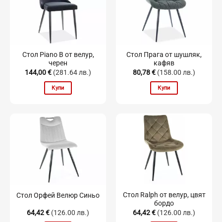
Стол Piano B от велур,
Стол Прага от шушляк,
черен
кафяв
144,00
€
(281.64 лв.)
80,78
€
(158.00 лв.)
Купи
Купи
Стол Ralph от велур, цвят
Стол Орфей Велюр Синьо
бордо
64,42
€
(126.00 лв.)
64,42
€
(126.00 лв.)