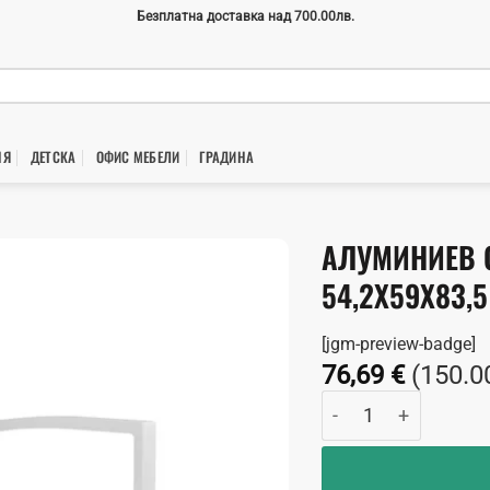
Безплатна доставка над 700.00лв.
НЯ
ДЕТСКА
ОФИС МЕБЕЛИ
ГРАДИНA
АЛУМИНИЕВ 
54,2X59X83,5
[jgm-preview-badge]
76,69
€
(150.0
количество за Алу