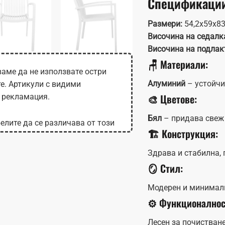
Спецификаци
Размери:
54,2x59x83
Височина на седалк
Височина на подлак
🪑 Материали:
аме да не използвате остри
Алуминий
– устойчи
те. Артикули с видими
🎨 Цветове:
 рекламация.
Бял
– придава свеж 
елите да се различава от този
🏗️ Конструкция:
 на монитора.
Здрава и стабилна,
🪞 Стил:
Модерен и минимали
⚙️ Функционалнос
Лесен за почистван