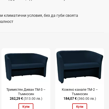
и климатични условия, без да губи своята
налност
Триместен Диван TM-3 –
Кожено канапе TM-2 –
Тъмносин
Тъмносин
262,29
€
(513.00 лв.)
184,07
€
(360.00 лв.)
Купи
Купи