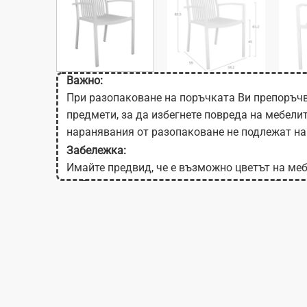
Важно:
При разопаковане на поръчката Ви препоръчв
предмети, за да избегнете повреда на мебели
наранявания от разопаковане не подлежат на
Забележка:
Имайте предвид, че е възможно цветът на меб
на Вашия екран в зависимост от настройките