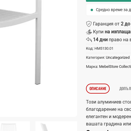
Средно време за д
Гаранция от
2 до
Купи
на изплаща
14 дни
право на 
Код:
HM5130.01
Категория:
Uncategorized
Марка:
MebelStore Collect
ОПИСАНИЕ
ДОПЪЛ
Този алуминиев стол
благодарение на св
елегантен и модерен
вашата градина или