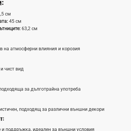
и:
,5 см
ата:
45 см
ътниците:
63,2 см
в на атмосферни влияния и корозия
и чист вид
 подходяща за дълготрайна употреба
стичен, подходящ за различни външни декори
т:
е и поддръжка, идеален за външни условия