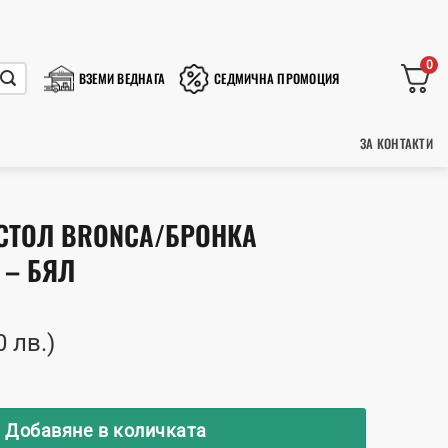
0
ВЗЕМИ ВЕДНАГА
СЕДМИЧНА ПРОМОЦИЯ
ЗА КОНТАКТИ
СТОЛ BRONCA/БРОНКА
 – БЯЛ
0 лв.)
миниев стол BRONCA/БРОНКА 54,2x59x83,5 - Бял
Добавяне в количката