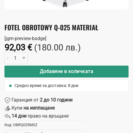
FOTEL OBROTOWY Q-025 MATERIAŁ
[jgm-preview-badge]
92,03
€
(180.00 лв.)
количество за Fotel obrotowy Q-025 materiał
Добавяне в количката
Средно време за доставка: 8 дни
Гаранция от
2 до 10 години
Купи
на изплащане
14 дни
право на връщане
Код:
OBRQ025MSZ