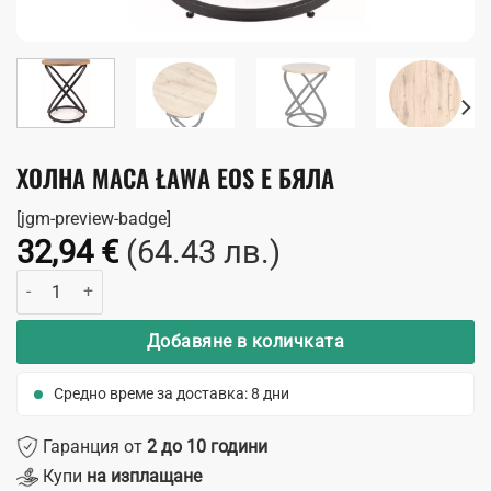
ХОЛНА МАСА ŁAWA EOS E БЯЛА
[jgm-preview-badge]
32,94
€
(64.43 лв.)
количество за Холна маса Ława Eos E бяла
Добавяне в количката
Средно време за доставка: 8 дни
Гаранция от
2 до 10 години
Купи
на изплащане