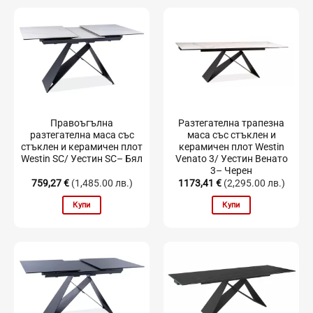
Правоъгълна
Разтегателна трапезна
разтегателна маса със
маса със стъклен и
стъклен и керамичен плот
керамичен плот Westin
Westin SC/ Уестин SC– Бял
Venato 3/ Уестин Венато
3– Черен
759,27
€
(1,485.00 лв.)
1173,41
€
(2,295.00 лв.)
Купи
Купи