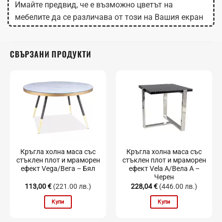
Имайте предвид, че е възможно цветът на
мебелите да се различава от този на Вашия екран
в зависимост от настройките на монитора.
СВЪРЗАНИ ПРОДУКТИ
Кръгла холна маса със
Кръгла холна маса със
стъклен плот и мраморен
стъклен плот и мраморен
ефект Vega/Вега – Бял
ефект Vela А/Вела А –
Черен
113,00
€
(221.00 лв.)
228,04
€
(446.00 лв.)
Купи
Купи