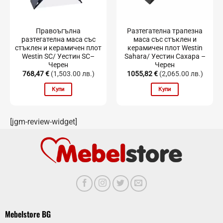
Правоъгълна
Разтегателна трапезна
разтегателна маса със
маса със стъклен и
стъклен и керамичен плот
керамичен плот Westin
Westin SC/ Уестин SC–
Sahara/ Уестин Сахара –
Черен
Черен
768,47
€
(1,503.00 лв.)
1055,82
€
(2,065.00 лв.)
Купи
Купи
[jgm-review-widget]
Mebelstore BG