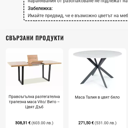
наранявания от разопаковане не подлежат на
Забележка:
Имайте предвид, че е възможно цветът на меб
на Вашия екран в зависимост от настройките
СВЪРЗАНИ ПРОДУКТИ
Правоъгълна разтегателна
Маса Талия в цвят бяло
трапезна маса Vito/ Вито –
Цвят Дъб
308,31
€
(603.00 лв.)
271,50
€
(531.00 лв.)