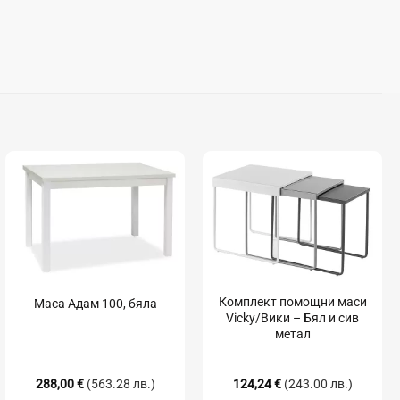
Комплект помощни маси
Маса Адам 100, бяла
Vicky/Вики – Бял и сив
метал
288,00
€
(563.28 лв.)
124,24
€
(243.00 лв.)