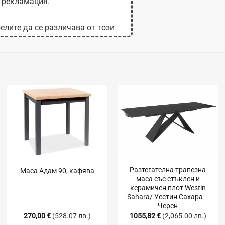
 рекламация.
елите да се различава от този
 на монитора.
Разтегателна трапезна
Маса Адам 90, кафява
маса със стъклен и
керамичен плот Westin
Sahara/ Уестин Сахара –
Черен
270,00
€
(528.07 лв.)
1055,82
€
(2,065.00 лв.)