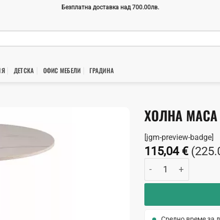
Безплатна доставка над 700.00лв.
НЯ
ДЕТСКА
ОФИС МЕБЕЛИ
ГРАДИНA
ХОЛНА МАСА
[jgm-preview-badge]
115,04
€
(225.
количество за Холн
Средно време за д