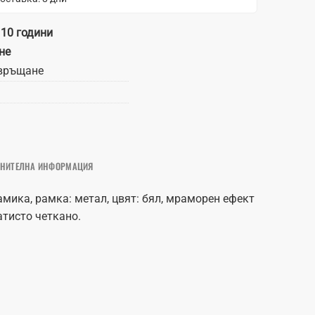
 10 години
не
връщане
НИТЕЛНА ИНФОРМАЦИЯ
амика, рамка: метал, цвят: бял, мраморен ефект
атисто четкано.