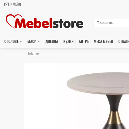
Skip
ИМЕЙЛ
to
content
Търсене
за:
СТОЛОВЕ
МАСИ
ДНЕВНА
КУХНЯ
АНТРЕ
МЕКА МЕБЕЛ
СПАЛ
Маси