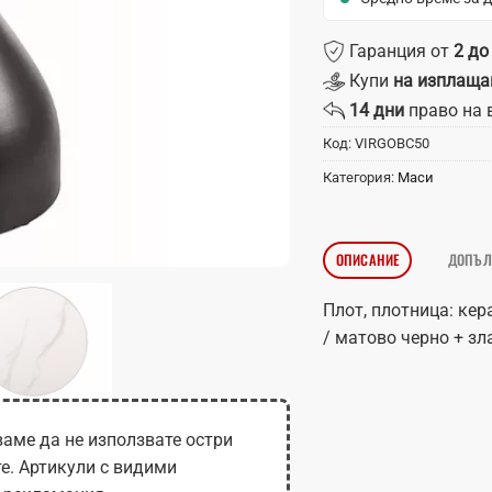
Гаранция от
2 до
Купи
на изплаща
14 дни
право на 
Код:
VIRGOBC50
Категория:
Маси
ОПИСАНИЕ
ДОПЪЛ
Плот, плотница: кер
/ матово черно + зл
аме да не използвате остри
те. Артикули с видими