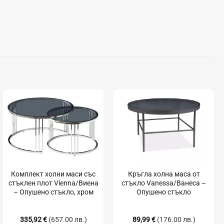
Комплект холни маси със
Кръгла холна маса от
стъклен плот Vienna/Виена
стъкло Vanessa/Ванеса –
– Опушено стъкло, хром
Опушено стъкло
335,92
€
(657.00 лв.)
89,99
€
(176.00 лв.)