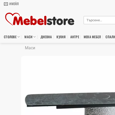
Skip
ИМЕЙЛ
to
content
Търсене
за:
СТОЛОВЕ
МАСИ
ДНЕВНА
КУХНЯ
АНТРЕ
МЕКА МЕБЕЛ
СПАЛ
Маси