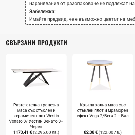
наранявания от разопаковане не подлежат на
Забележка:
Имайте предвид, че е възможно цветът на меб
на Вашия екран в зависимост от настройките
СВЪРЗАНИ ПРОДУКТИ
Разтегателна трапезна
Кръгла холна маса със
маса със стъклен и
стъклен плот и мраморен
керамичен плот Westin
ефект Vega 2/Вега 2 – Бял
Venato 3/ Уестин Венато 3–
Черен
1173,41
€
(2,295.00 лв.)
62,38
€
(122.00 лв.)