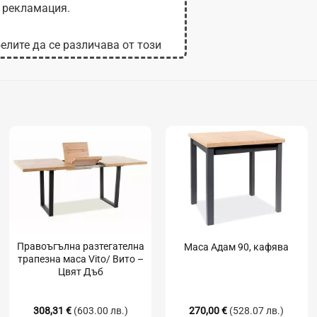
 рекламация.
елите да се различава от този
 на монитора.
Правоъгълна разтегателна
Маса Адам 90, кафява
трапезна маса Vito/ Вито –
Цвят Дъб
308,31
€
(603.00 лв.)
270,00
€
(528.07 лв.)