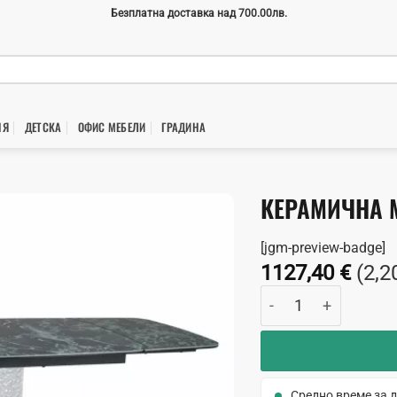
Безплатна доставка над 700.00лв.
НЯ
ДЕТСКА
ОФИС МЕБЕЛИ
ГРАДИНA
КЕРАМИЧНА М
[jgm-preview-badge]
1127,40
€
(2,2
количество за Кера
Средно време за д