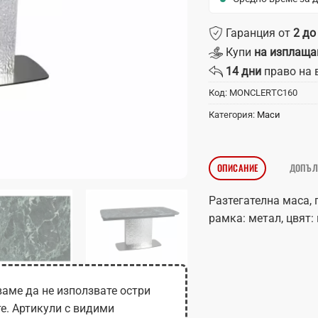
Гаранция от
2 до
Купи
на изплаща
14 дни
право на 
Код:
MONCLERTC160
Категория:
Маси
ОПИСАНИЕ
ДОПЪЛ
Разтегателна маса, 
рамка: метал, цвят
аме да не използвате остри
те. Артикули с видими