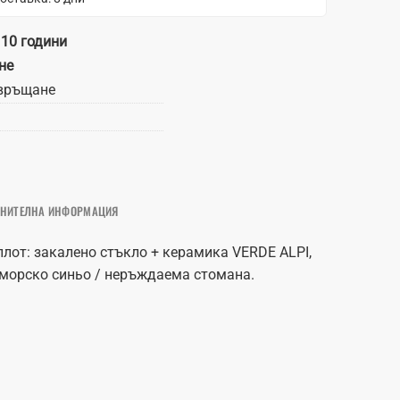
 10 години
не
връщане
НИТЕЛНА ИНФОРМАЦИЯ
плот: закалено стъкло + керамика VERDE ALPI,
: морско синьо / неръждаема стомана.