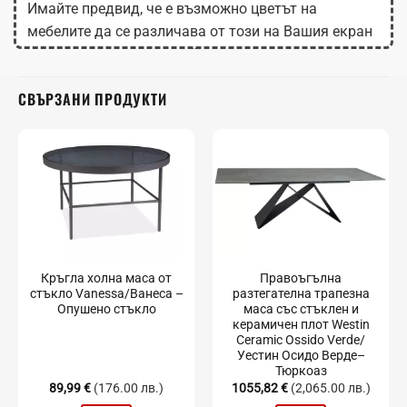
Имайте предвид, че е възможно цветът на
мебелите да се различава от този на Вашия екран
в зависимост от настройките на монитора.
СВЪРЗАНИ ПРОДУКТИ
Кръгла холна маса от
Правоъгълна
стъкло Vanessa/Ванеса –
разтегателна трапезна
Опушено стъкло
маса със стъклен и
керамичен плот Westin
Ceramic Ossido Verde/
Уестин Осидо Верде–
Тюркоаз
89,99
€
(176.00 лв.)
1055,82
€
(2,065.00 лв.)