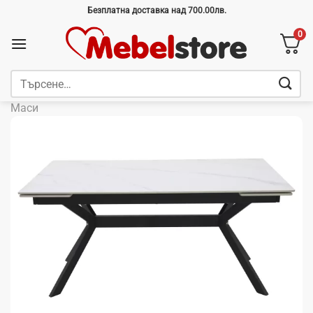
Skip
Безплатна доставка над 700.00лв.
to
0
content
Търсене
за:
Маси