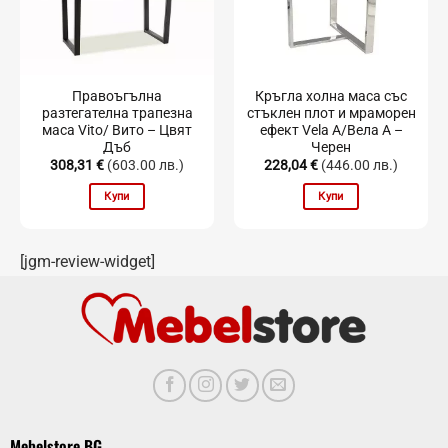
Правоъгълна
Кръгла холна маса със
разтегателна трапезна
стъклен плот и мраморен
маса Vito/ Вито – Цвят
ефект Vela А/Вела А –
Дъб
Черен
308,31
€
(603.00 лв.)
228,04
€
(446.00 лв.)
Купи
Купи
[jgm-review-widget]
Mebelstore BG