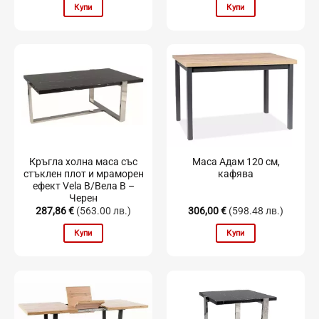
Купи
Купи
Кръгла холна маса със
Маса Адам 120 см,
стъклен плот и мраморен
кафява
ефект Vela B/Вела B –
Черен
287,86
€
(563.00 лв.)
306,00
€
(598.48 лв.)
Купи
Купи