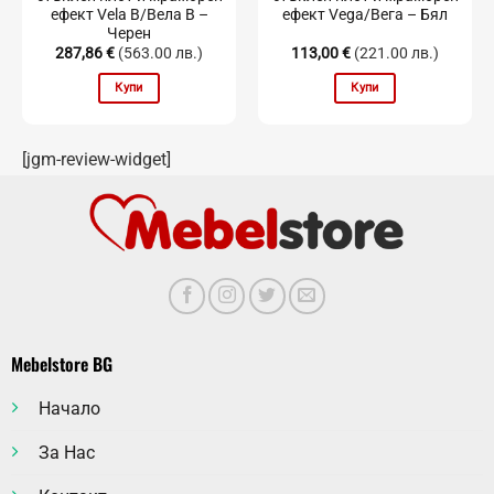
ефект Vela B/Вела B –
ефект Vega/Вега – Бял
Черен
287,86
€
(563.00 лв.)
113,00
€
(221.00 лв.)
Купи
Купи
[jgm-review-widget]
Mebelstore BG
Начало
За Нас