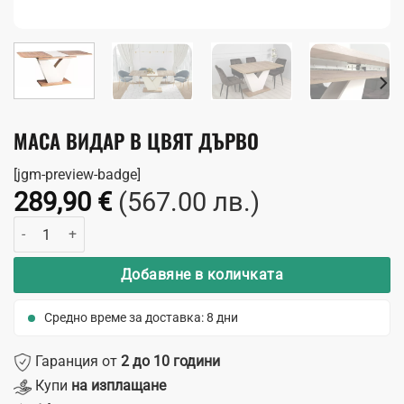
МАСА ВИДАР В ЦВЯТ ДЪРВО
[jgm-preview-badge]
289,90
€
(567.00 лв.)
количество за Маса Видар в цвят дърво
Добавяне в количката
Средно време за доставка: 8 дни
Гаранция от
2 до 10 години
Купи
на изплащане