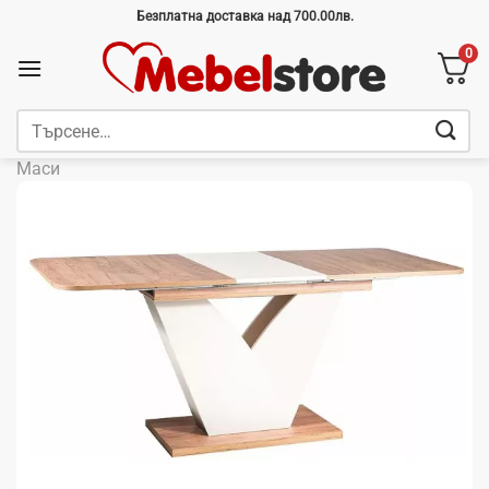
Skip
Безплатна доставка над 700.00лв.
to
0
content
Търсене
за:
Маси