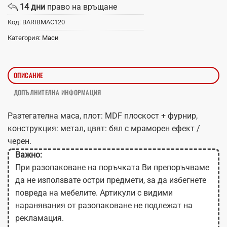
14 дни
право на връщане
Код:
BARIBMAC120
Категория:
Маси
ОПИСАНИЕ
ДОПЪЛНИТЕЛНА ИНФОРМАЦИЯ
Разтегателна маса, плот: MDF плоскост + фурнир,
конструкция: метал, цвят: бял с мраморен ефект /
черен.
Важно:
При разопаковане на поръчката Ви препоръчваме
да не използвате остри предмети, за да избегнете
повреда на мебелите. Артикули с видими
наранявания от разопаковане не подлежат на
рекламация.