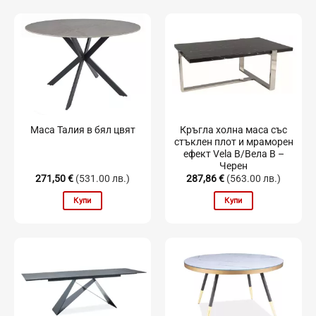
Кръгла холна маса със
Маса Талия в бял цвят
стъклен плот и мраморен
ефект Vela B/Вела B –
Черен
271,50
€
(531.00 лв.)
287,86
€
(563.00 лв.)
Купи
Купи