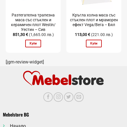
Разтегателна трапезна
Кръгла холна маса със
маса със стъклен и
стъклен плот и мраморен
керамичен плот Westin/
ефект Vega/Вега – Бял
Уестин – Сив
851,30
€
(1,665.00 лв.)
113,00
€
(221.00 лв.)
Купи
Купи
[jgm-review-widget]
Mebelstore BG
Начало